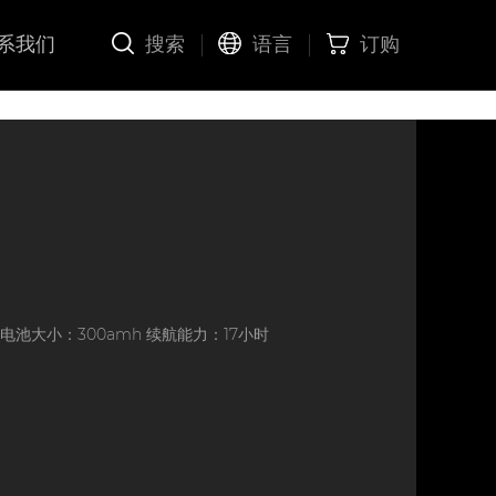
系我们
搜索
语言
订购
 电池大小：300amh 续航能力：17小时